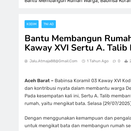
Bantu Membangun Rumah Warga, Babinsa Koramil
KODIM
TNI AD
Bantu Membangun Rumah 
Kaway XVI Sertu A. Talib 
Jalu.atmaja88@gmail.com
1 Tahun Ago
0
Aceh Barat –
Babinsa Koramil 03 Kaway XVI Kodi
dan kontribusi nyata dalam membantu warga De
Pada kesempatan kali ini, Sertu A. Talib mem
rumah, yaitu mengikat bata. Selasa (29/07/2025
Dengan menggunakan kemampuan dan pengalama
untuk mengikat bata dan membangun rumah seca