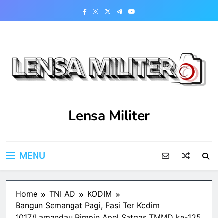
Skip
to
content
Lensa Militer
MENU
Home
TNI AD
KODIM
Bangun Semangat Pagi, Pasi Ter Kodim
1017/Lamandau Pimpin Apel Satgas TMMD ke-125