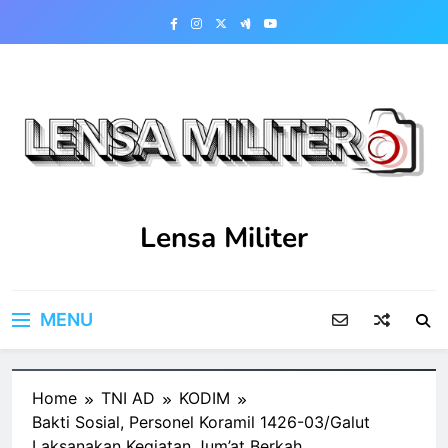
Skip
to
content
Lensa Militer
MENU
Home
TNI AD
KODIM
Bakti Sosial, Personel Koramil 1426-03/Galut
Laksanakan Kegiatan Jum’at Berkah