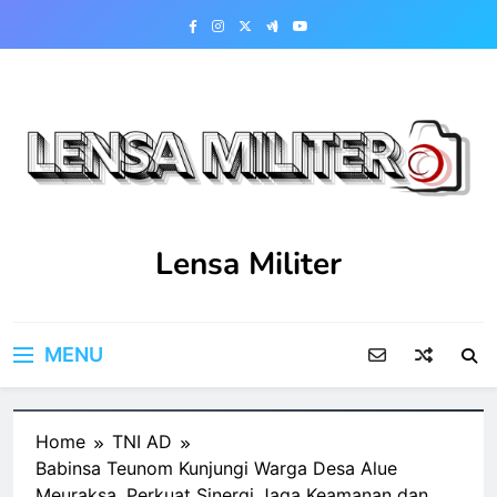
Skip
to
content
Lensa Militer
MENU
Home
TNI AD
Babinsa Teunom Kunjungi Warga Desa Alue
Meuraksa, Perkuat Sinergi Jaga Keamanan dan