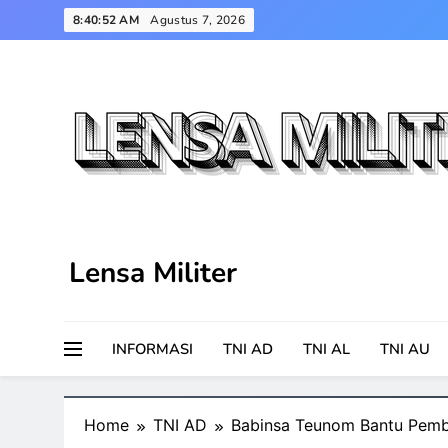
Skip
8:40:52 AM
Agustus 7, 2026
to
content
Lensa Militer
INFORMASI
TNI AD
TNI AL
TNI AU
Home
TNI AD
Babinsa Teunom Bantu Pembu