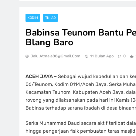
KODIM
TNI AD
Babinsa Teunom Bantu Pe
Blang Baro
Jalu.atmaja88@gmail.com
11 Bulan Ago
0
ACEH JAYA –
Sebagai wujud kepedulian dan ke
06/Teunom, Kodim 0114/Aceh Jaya, Serka Muh
Kecamatan Teunom, Kabupaten Aceh Jaya, dala
royong yang dilaksanakan pada hari ini Kamis (
Babinsa terhadap sarana ibadah di desa binaan
Serka Muhammad Daud secara aktif terlibat dal
hingga pengerjaan fisik pembuatan teras masjid