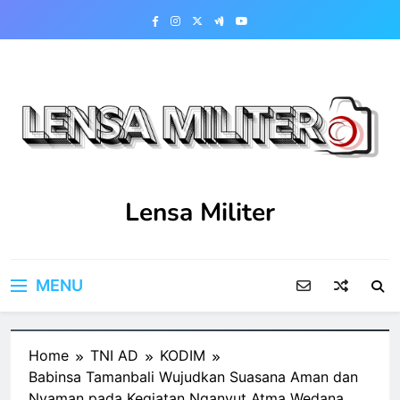
Skip
to
content
Lensa Militer
MENU
Home
TNI AD
KODIM
Babinsa Tamanbali Wujudkan Suasana Aman dan
Nyaman pada Kegiatan Nganyut Atma Wedana