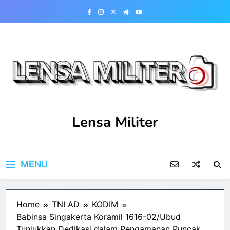
Skip
to
content
Lensa Militer
MENU
Home
TNI AD
KODIM
Babinsa Singakerta Koramil 1616-02/Ubud
Tunjukkan Dedikasi dalam Pengamanan Puncak