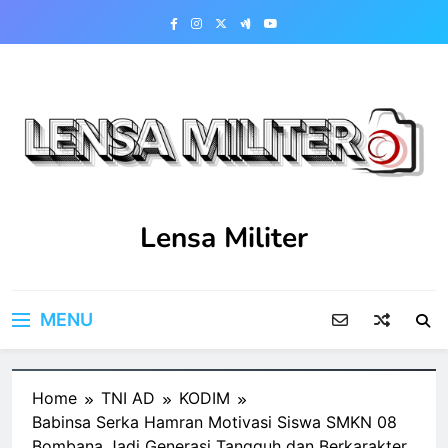
Skip
to
content
Lensa Militer
MENU
Home
TNI AD
KODIM
Babinsa Serka Hamran Motivasi Siswa SMKN 08
Bombana Jadi Generasi Tangguh dan Berkarakter