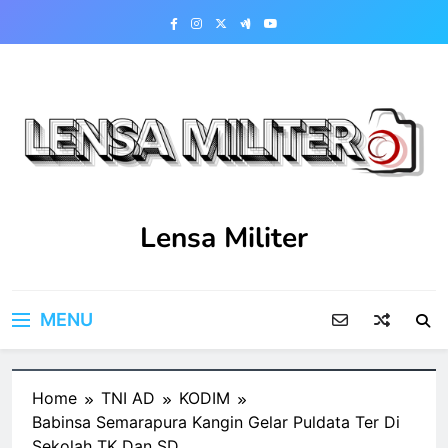
Skip
to
content
Lensa Militer
MENU
Home
TNI AD
KODIM
Babinsa Semarapura Kangin Gelar Puldata Ter Di
Sekolah TK Dan SD