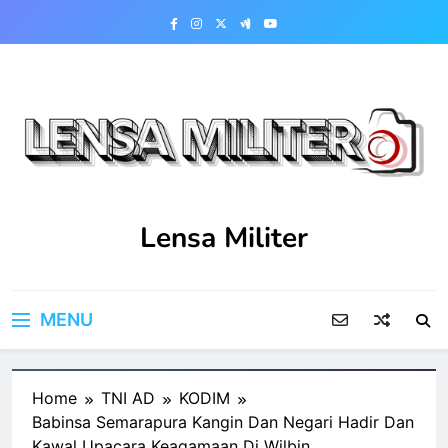
Skip
to
content
Lensa Militer
MENU
Home
TNI AD
KODIM
Babinsa Semarapura Kangin Dan Negari Hadir Dan
Kawal Upacara Keagamaan Di Wilbin