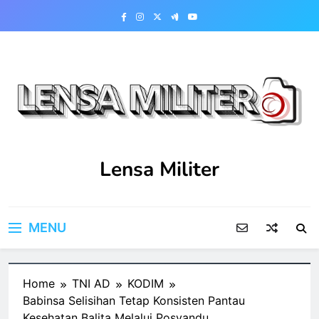
Skip
to
content
Lensa Militer
MENU
Home
TNI AD
KODIM
Babinsa Selisihan Tetap Konsisten Pantau
Kesehatan Balita Melalui Posyandu