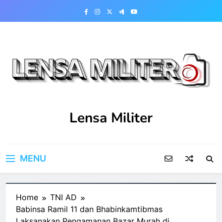
Skip
to
content
Lensa Militer
MENU
Home
TNI AD
Babinsa Ramil 11 dan Bhabinkamtibmas
Laksanakan Pengamanan Bazar Murah di