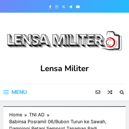
Skip
to
content
Lensa Militer
MENU
Home
TNI AD
Babinsa Posramil 06/Bubon Turun ke Sawah,
Dampingi Petani Semprot Tanaman Padi