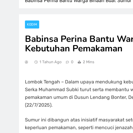
Babinsa Perina Bantu Warga Binaan Buat Sumu
KODIM
Babinsa Perina Bantu Wa
Kebutuhan Pemakaman
1 Tahun Ago
0
2 Mins
Lombok Tengah – Dalam upaya mendukung kebutu
Serka Muhammad Subki turut serta membantu 
pemakaman umum di Dusun Lendang Bonter, Des
(22/7/2025).
Sumur ini dibangun atas inisiatif masyarakat 
keperluan pemakaman, seperti mencuci jenazah 