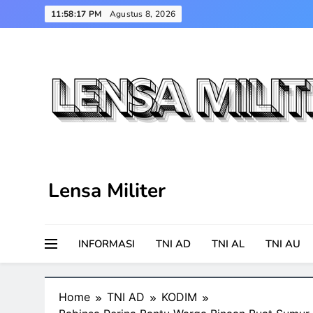
Skip
11:58:18 PM
Agustus 8, 2026
to
content
Lensa Militer
INFORMASI
TNI AD
TNI AL
TNI AU
Home
TNI AD
KODIM