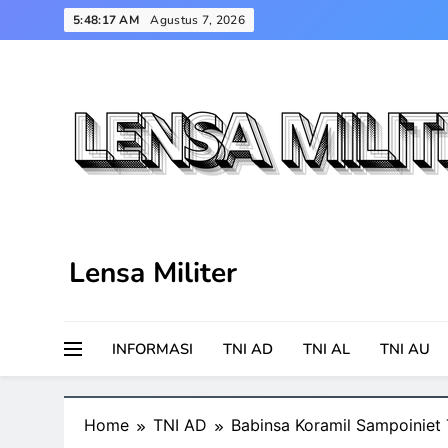
Skip
5:48:18 AM
Agustus 7, 2026
to
content
Lensa Militer
INFORMASI
TNI AD
TNI AL
TNI AU
Home
TNI AD
Babinsa Koramil Sampoiniet