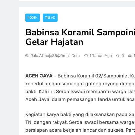
KODIM
TNI AD
Babinsa Koramil Sampoin
Gelar Hajatan
Jalu.atmaja88@gmail.com
1 Tahun Ago
0
ACEH JAYA –
Babinsa Koramil 02/Sampoiniet K
kepedulian dan semangat gotong royong dengan
bakti. Kali ini, Serda Iswadi membantu warga 
Aceh Jaya, dalam pemasangan tenda untuk acar
Kegiatan karya bakti yang dilaksanakan pada S
TNI dengan rakyat. Serda Iswadi bersama wa
persiapan acara berjalan lancar dan sukses. Part