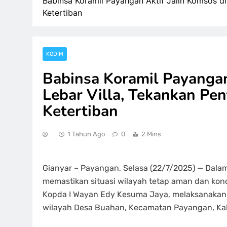
Babinsa Koramil Payangan Aktif Jalin Komsos d
Ketertiban
KODIM
Babinsa Koramil Payangan
Lebar Villa, Tekankan P
Ketertiban
1 Tahun Ago
0
2 Mins
Gianyar – Payangan, Selasa (22/7/2025) — Dal
memastikan situasi wilayah tetap aman dan kon
Kopda I Wayan Edy Kesuma Jaya, melaksanakan ke
wilayah Desa Buahan, Kecamatan Payangan, Ka