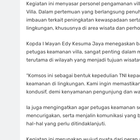
Kegiatan ini menyasar personel pengamanan vill
Villa. Dalam pertemuan yang berlangsung penu
imbauan terkait peningkatan kewaspadaan sert
lingkungan, khususnya di area wisata dan perho
Kopda I Wayan Edy Kesuma Jaya menegaskan ba
petugas keamanan villa, sangat penting dalam
terutama di wilayah yang menjadi tujuan wisat
“Komsos ini sebagai bentuk kepedulian TNI kep
keamanan di lingkungan. Kami ingin memastikan
kondusif, demi kenyamanan pengunjung dan warg
Ia juga mengingatkan agar petugas keamanan se
mencurigakan, serta menjalin komunikasi yang 
hal-hal yang perlu ditindaklanjuti.
Kegiatan ini merupakan wujud nyata dari peran 