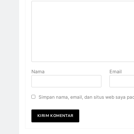
Nama
Email
Simpan nama, email, dan situs web saya pa