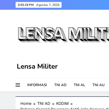
Skip
3:02:16 PM
Agustus 7, 2026
to
content
Lensa Militer
INFORMASI
TNI AD
TNI AL
TNI AU
Home
TNI AD
KODIM