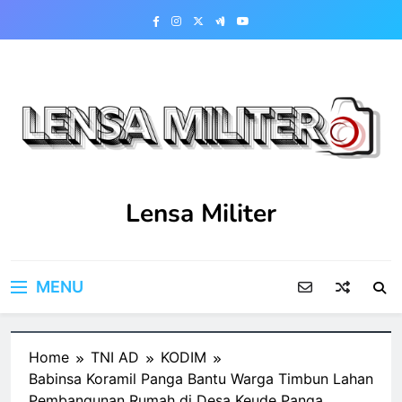
Skip
to
content
Lensa Militer
MENU
Home
TNI AD
KODIM
Babinsa Koramil Panga Bantu Warga Timbun Lahan
Pembangunan Rumah di Desa Keude Panga