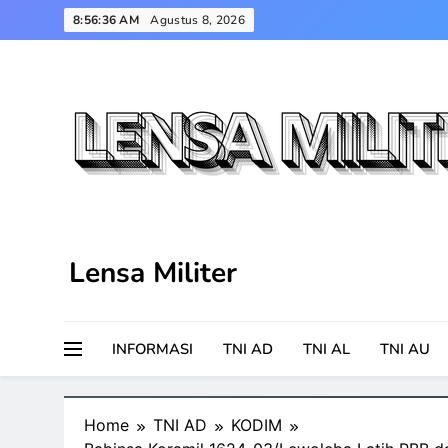
Skip
8:56:37 AM
Agustus 8, 2026
to
content
Lensa Militer
INFORMASI
TNI AD
TNI AL
TNI AU
Home
TNI AD
KODIM