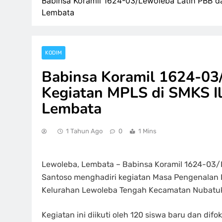
Babinsa Koramil 1624-03/Lewoleba Latih PBB d
Lembata
KODIM
Babinsa Koramil 1624-03
Kegiatan MPLS di SMKS I
Lembata
1 Tahun Ago
0
1 Mins
Lewoleba, Lembata – Babinsa Koramil 1624-03/L
Santoso menghadiri kegiatan Masa Pengenalan L
Kelurahan Lewoleba Tengah Kecamatan Nubatuka
Kegiatan ini diikuti oleh 120 siswa baru dan dif