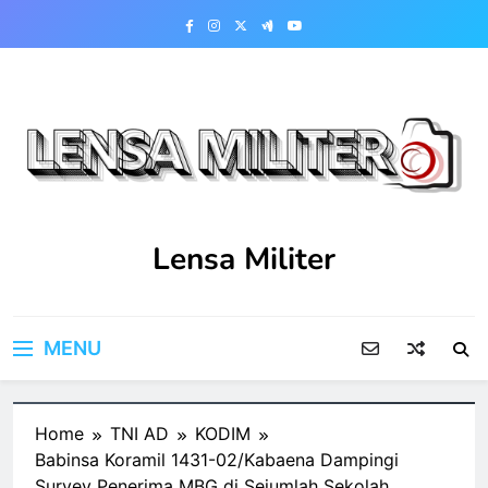
Skip
to
content
Lensa Militer
MENU
Home
TNI AD
KODIM
Babinsa Koramil 1431-02/Kabaena Dampingi
Survey Penerima MBG di Sejumlah Sekolah