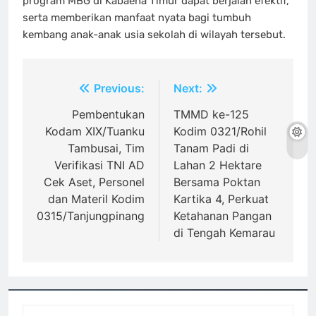
program MBG di Kabaena Timur dapat berjalan efektif,
serta memberikan manfaat nyata bagi tumbuh
kembang anak-anak usia sekolah di wilayah tersebut.
Navigasi
Previous:
Next:
pos
Pembentukan
TMMD ke-125
Kodam XIX/Tuanku
Kodim 0321/Rohil
Tambusai, Tim
Tanam Padi di
Verifikasi TNI AD
Lahan 2 Hektare
Cek Aset, Personel
Bersama Poktan
dan Materil Kodim
Kartika 4, Perkuat
0315/Tanjungpinang
Ketahanan Pangan
di Tengah Kemarau