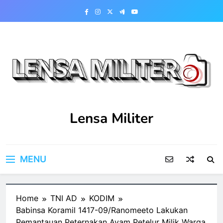
Skip
to
content
Lensa Militer
MENU
Home
TNI AD
KODIM
Babinsa Koramil 1417-09/Ranomeeto Lakukan
Pemantauan Peternakan Ayam Petelur Milik Warga