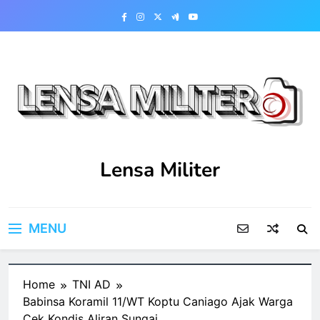
Skip
to
content
Lensa Militer
MENU
Home
TNI AD
Babinsa Koramil 11/WT Koptu Caniago Ajak Warga
Cek Kondis Aliran Sungai