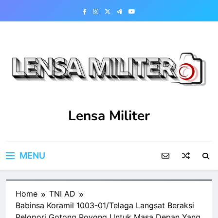
Skip
to
content
Lensa Militer
MENU
Home
TNI AD
Babinsa Koramil 1003-01/Telaga Langsat Beraksi
Pelopori Gotong Royong Untuk Masa Depan Yang