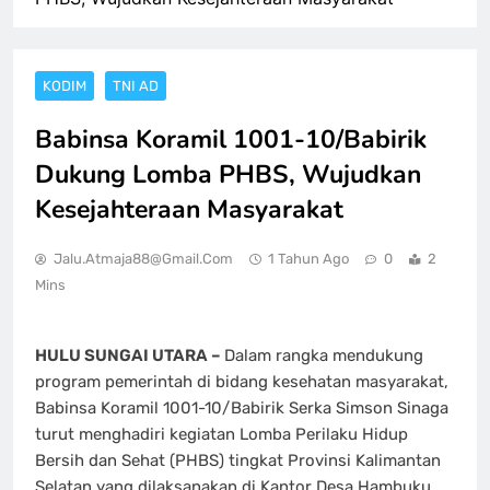
KODIM
TNI AD
Babinsa Koramil 1001-10/Babirik
Dukung Lomba PHBS, Wujudkan
Kesejahteraan Masyarakat
Jalu.atmaja88@gmail.com
1 Tahun Ago
0
2
Mins
HULU SUNGAI UTARA –
Dalam rangka mendukung
program pemerintah di bidang kesehatan masyarakat,
Babinsa Koramil 1001-10/Babirik Serka Simson Sinaga
turut menghadiri kegiatan Lomba Perilaku Hidup
Bersih dan Sehat (PHBS) tingkat Provinsi Kalimantan
Selatan yang dilaksanakan di Kantor Desa Hambuku