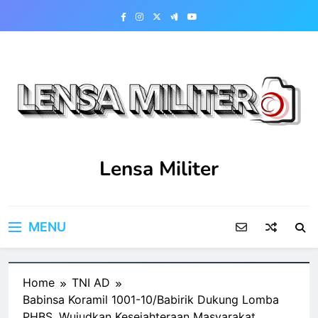
Skip
to
content
Lensa Militer
MENU
Home
TNI AD
Babinsa Koramil 1001-10/Babirik Dukung Lomba
PHBS, Wujudkan Kesejahteraan Masyarakat