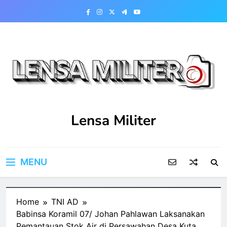
Skip
to
content
Lensa Militer
MENU
Home
TNI AD
Babinsa Koramil 07/ Johan Pahlawan Laksanakan
Pemantauan Stok Air di Persawahan Desa Kuta