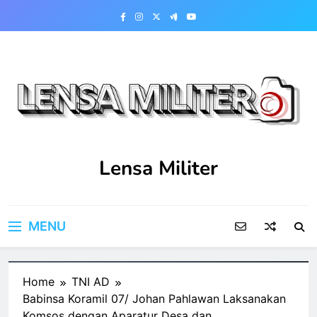
Skip
to
content
Lensa Militer
MENU
Home
TNI AD
Babinsa Koramil 07/ Johan Pahlawan Laksanakan
Komsos dengan Aparatur Desa dan