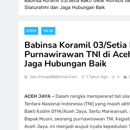
Babinsa Koramil 03/Setia Bakti Gelar Komsos d
Silaturahmi dan Jaga Hubungan Baik
KODIM
TNI AD
Babinsa Koramil 03/Setia
Purnawirawan TNI di Aceh
Jaga Hubungan Baik
Jalu.atmaja88@gmail.com
1 Tahun Ago
0
ACEH JAYA –
Dalam rangka mempererat tali sil
Tentara Nasional Indonesia (TNI) yang masih ak
Bakti Kodim 0114/Aceh Jaya, Sertu Marwansah, 
Bapak Musni, seorang purnawirawan TNI. Kegia
Aceh Jaya, ini menjadi wujud nyata kepedulian 