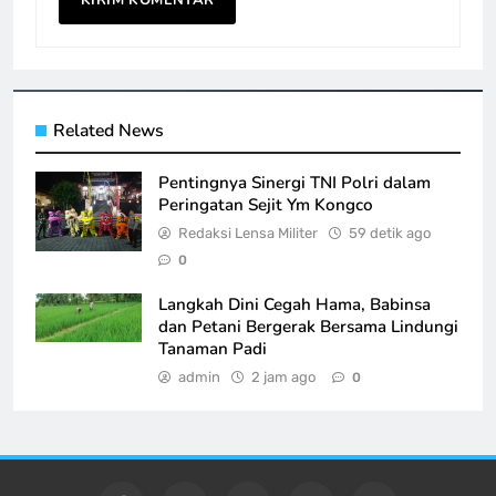
Related News
Pentingnya Sinergi TNI Polri dalam
Peringatan Sejit Ym Kongco
Redaksi Lensa Militer
59 detik ago
0
Langkah Dini Cegah Hama, Babinsa
dan Petani Bergerak Bersama Lindungi
Tanaman Padi
admin
2 jam ago
0