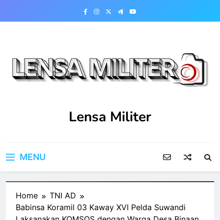
Skip
to
content
Lensa Militer
MENU
Home
TNI AD
Babinsa Koramil 03 Kaway XVI Pelda Suwandi
Laksanakan KOMSOS dengan Warga Desa Binaan