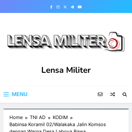
Skip
to
content
Lensa Militer
MENU
Home
TNI AD
KODIM
Babinsa Koramil 02/Walakaka Jalin Komsos
dengan Warga Desa Laboya Bawa