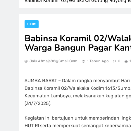
Babinsa Koramil 02/Walakaka Gotong Royong 
KODIM
Babinsa Koramil 02/Wal
Warga Bangun Pagar Kan
Jalu.atmaja88@gmail.com
1 Tahun Ago
0
SUMBA BARAT – Dalam rangka menyambut Hari U
Babinsa Koramil 02/Walakaka Kodim 1613/Sumba 
Kecamatan Lamboya, melaksanakan kegiatan go
(31/7/2025).
Kegiatan ini bertujuan untuk memperindah lin
HUT RI serta memperkuat semangat kebersamaan