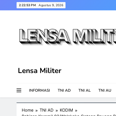
Skip
2:22:54 PM
Agustus 9, 2026
to
content
Lensa Militer
INFORMASI
TNI AD
TNI AL
TNI AU
Home
TNI AD
KODIM