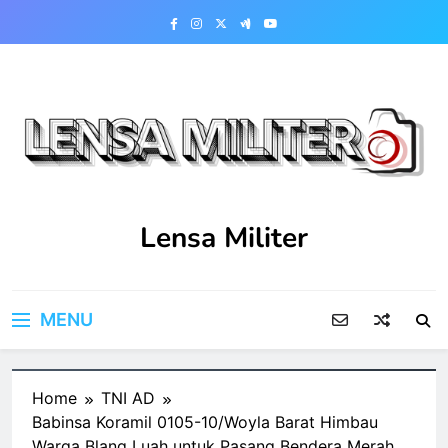
Skip
to
content
Lensa Militer
MENU
Home
TNI AD
‎Babinsa Koramil 0105-10/Woyla Barat Himbau
Warga Blang Luah untuk Pasang Bendera Merah