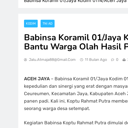
Babinsa Koramil 01/Jaya Kodim 0114/Aceh Jaya 
KODIM
TNI AD
Babinsa Koramil 01/Jaya 
Bantu Warga Olah Hasil 
Jalu.atmaja88@gmail.com
11 Bulan Ago
0
ACEH JAYA
– Babinsa Koramil 01/Jaya Kodim 0
kepedulian dan sinergi yang erat dengan masy
Ceureumen, Kecamatan Jaya, Kabupaten Aceh Ja
panen padi. Kali ini, Koptu Rahmat Putra membe
seorang warga desa setempat.
Kegiatan Babinsa Koptu Rahmat Putra dimulai 