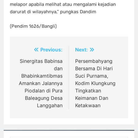
melapor apabila melihat atau mengalami kejadian
darurat di wilayahnya,” pungkas Dandim
(Pendim 1626/Bangli)
Navigasi
Previous:
Next:
pos
Sinergitas Babinsa
Persembahyang
dan
Bersama Di Hari
Bhabinkamtibmas
Suci Purnama,
Amankan Jalannya
Kodim Klungkung
Piodalan di Pura
Tingkatkan
Baleagung Desa
Keimanan Dan
Langgahan
Ketakwaan