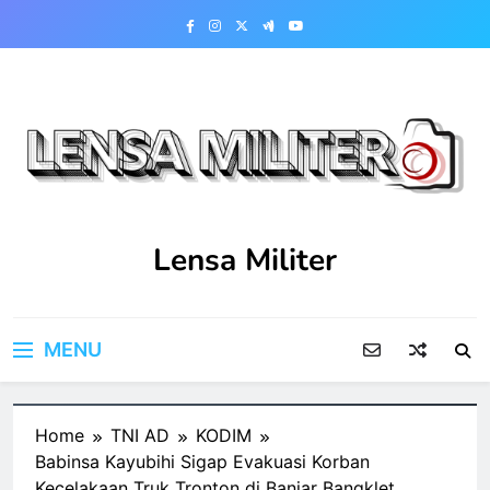
Skip
to
content
Lensa Militer
MENU
Home
TNI AD
KODIM
Babinsa Kayubihi Sigap Evakuasi Korban
Kecelakaan Truk Tronton di Banjar Bangklet