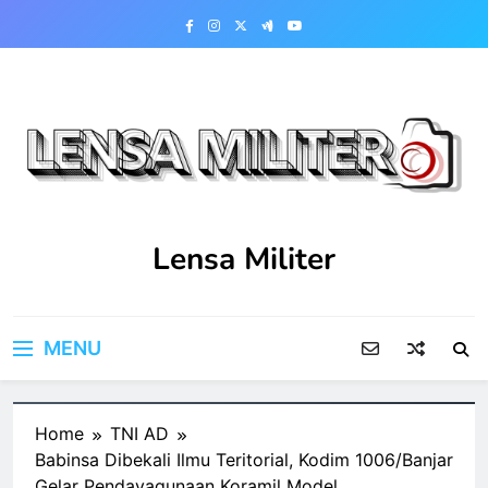
Skip
to
content
Lensa Militer
MENU
Home
TNI AD
Babinsa Dibekali Ilmu Teritorial, Kodim 1006/Banjar
Gelar Pendayagunaan Koramil Model