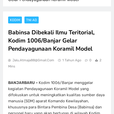
KODIM
TNI AD
Babinsa Dibekali Ilmu Teritorial,
Kodim 1006/Banjar Gelar
Pendayagunaan Koramil Model
Jalu.atmaja88@gmail.com
1 Tahun Ago
0
2
Mins
BANJARBARU –
Kodim 1006/Banjar menggelar
kegiatan Pendayagunaan Koramil Model yang
difokuskan untuk meningkatkan kualitas sumber daya
manusia (SDM) aparat Komando Kewilayahan,
khususnya para Bintara Pembina Desa (Babinsa) dan
personel baru yang akan bertugas di wilayah Kodim.