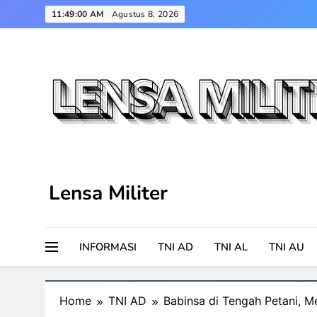
Skip
11:49:01 AM
Agustus 8, 2026
to
content
Lensa Militer
INFORMASI
TNI AD
TNI AL
TNI AU
Home
TNI AD
Babinsa di Tengah Petani, 