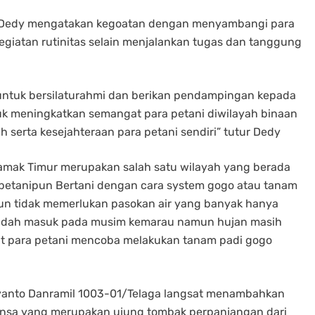
tu Dedy mengatakan kegoatan dengan menyambangi para
giatan rutinitas selain menjalankan tugas dan tanggung
 untuk bersilaturahmi dan berikan pendampingan kepada
uk meningkatkan semangat para petani diwilayah binaan
serta kesejahteraan para petani sendiri” tutur Dedy
 Hamak Timur merupakan salah satu wilayah yang berada
 petanipun Bertani dengan cara system gogo atau tanam
n tidak memerlukan pasokan air yang banyak hanya
sudah masuk pada musim kemarau namun hujan masih
at para petani mencoba melakukan tanam padi gogo
uryanto Danramil 1003-01/Telaga langsat menambahkan
nsa yang merupakan ujung tombak perpanjangan dari