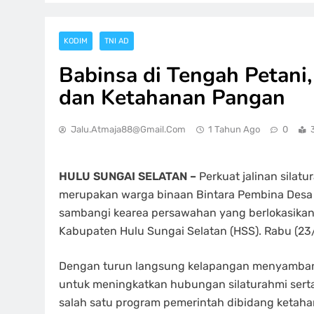
KODIM
TNI AD
Babinsa di Tengah Petani
dan Ketahanan Pangan
Jalu.atmaja88@gmail.com
1 Tahun Ago
0
HULU SUNGAI SELATAN –
Perkuat jalinan silat
merupakan warga binaan Bintara Pembina Desa 
sambangi kearea persawahan yang berlokasikan
Kabupaten Hulu Sungai Selatan (HSS). Rabu (23
Dengan turun langsung kelapangan menyambang
untuk meningkatkan hubungan silaturahmi serta
salah satu program pemerintah dibidang ketah