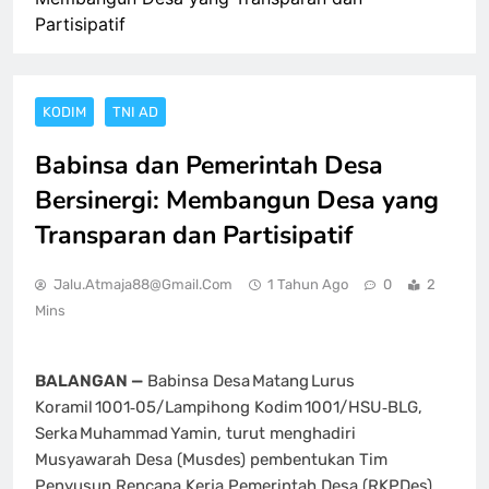
Partisipatif
KODIM
TNI AD
Babinsa dan Pemerintah Desa
Bersinergi: Membangun Desa yang
Transparan dan Partisipatif
Jalu.atmaja88@gmail.com
1 Tahun Ago
0
2
Mins
BALANGAN —
Babinsa Desa Matang Lurus
Koramil 1001‑05/Lampihong Kodim 1001/HSU‑BLG,
Serka Muhammad Yamin, turut menghadiri
Musyawarah Desa (Musdes) pembentukan Tim
Penyusun Rencana Kerja Pemerintah Desa (RKPDes)