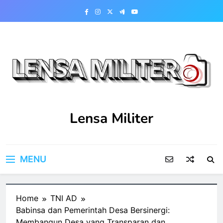
Skip
to
content
Lensa Militer
MENU
Home
TNI AD
Babinsa dan Pemerintah Desa Bersinergi:
Membangun Desa yang Transparan dan