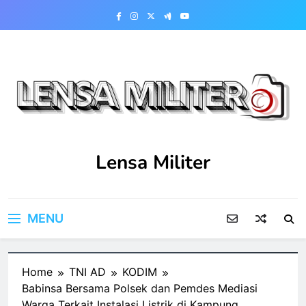
Skip
to
content
Lensa Militer
MENU
Home
TNI AD
KODIM
Babinsa Bersama Polsek dan Pemdes Mediasi
Warga Terkait Instalasi Listrik di Kampung