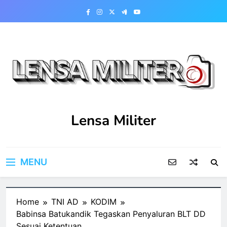
Skip
to
content
Lensa Militer
MENU
Home
TNI AD
KODIM
Babinsa Batukandik Tegaskan Penyaluran BLT DD
Sesuai Ketentuan