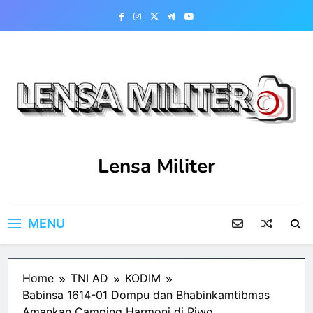
Skip
to
content
Lensa Militer
MENU
Home
TNI AD
KODIM
Babinsa 1614-01 Dompu dan Bhabinkamtibmas
Amankan Camping Harmoni di Riwo