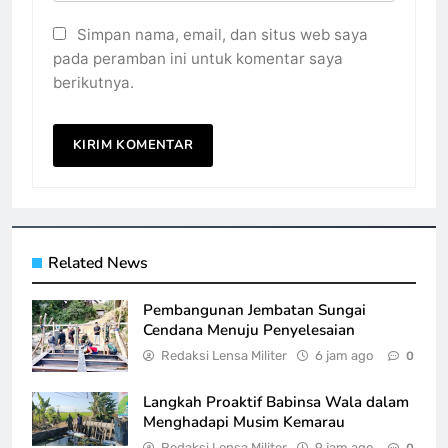
Simpan nama, email, dan situs web saya
pada peramban ini untuk komentar saya
berikutnya.
Related News
Pembangunan Jembatan Sungai
Cendana Menuju Penyelesaian
Redaksi Lensa Militer
6 jam ago
0
Langkah Proaktif Babinsa Wala dalam
Menghadapi Musim Kemarau
Redaksi Lensa Militer
9 jam ago