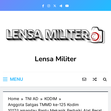
Skip
to
content
Lensa Militer
MENU
Home
TNI AD
KODIM
Anggota Satgas TMMD ke-125 Kodim
1017/Lamandau Bantu Mekanik Perbaiki Alat Berat