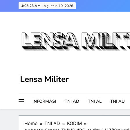
Skip
4:05:24 AM
Agustus 10, 2026
to
content
Lensa Militer
INFORMASI
TNI AD
TNI AL
TNI AU
Home
TNI AD
KODIM