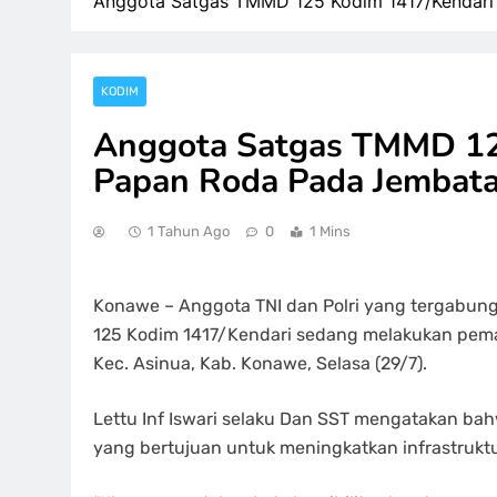
Anggota Satgas TMMD 125 Kodim 1417/Kendari
KODIM
Anggota Satgas TMMD 12
Papan Roda Pada Jembat
1 Tahun Ago
0
1 Mins
Konawe – Anggota TNI dan Polri yang tergabu
125 Kodim 1417/Kendari sedang melakukan pem
Kec. Asinua, Kab. Konawe, Selasa (29/7).
Lettu Inf Iswari selaku Dan SST mengatakan ba
yang bertujuan untuk meningkatkan infrastrukt