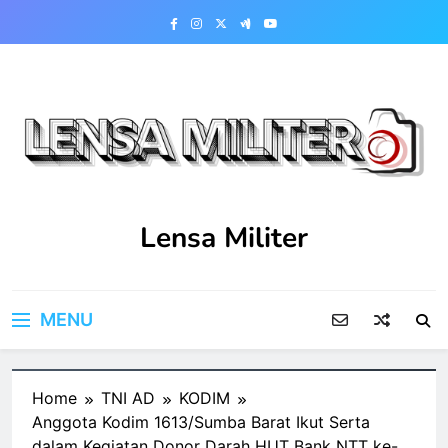
Skip
to
content
Lensa Militer
MENU
Home
TNI AD
KODIM
Anggota Kodim 1613/Sumba Barat Ikut Serta
dalam Kegiatan Donor Darah HUT Bank NTT ke-