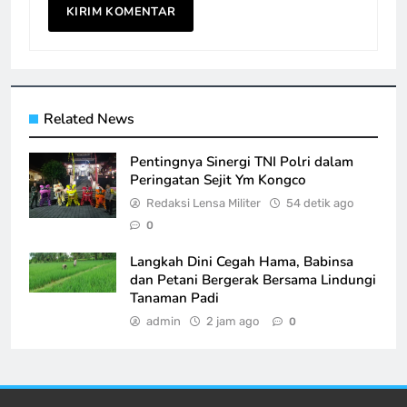
Related News
Pentingnya Sinergi TNI Polri dalam
Peringatan Sejit Ym Kongco
Redaksi Lensa Militer
54 detik ago
0
Langkah Dini Cegah Hama, Babinsa
dan Petani Bergerak Bersama Lindungi
Tanaman Padi
admin
2 jam ago
0