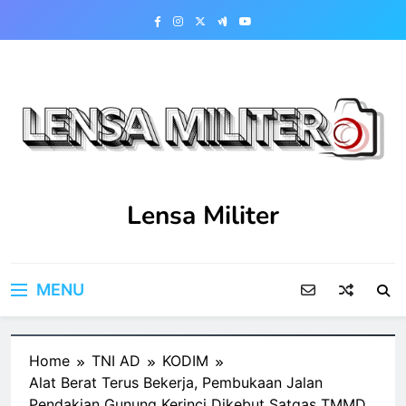
Skip
to
content
Lensa Militer
MENU
Home
TNI AD
KODIM
Alat Berat Terus Bekerja, Pembukaan Jalan
Pendakian Gunung Kerinci Dikebut Satgas TMMD