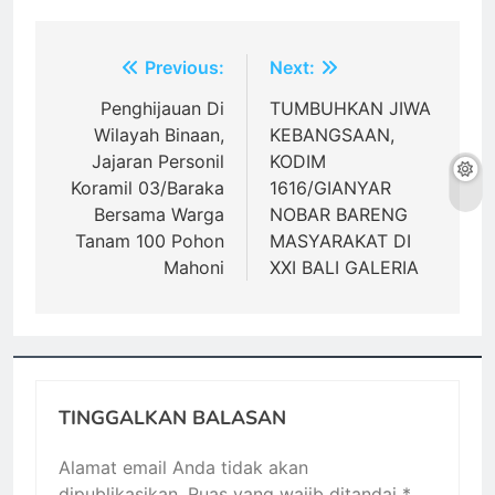
Navigasi
Previous:
Next:
pos
Penghijauan Di
TUMBUHKAN JIWA
Wilayah Binaan,
KEBANGSAAN,
Jajaran Personil
KODIM
Koramil 03/Baraka
1616/GIANYAR
Bersama Warga
NOBAR BARENG
Tanam 100 Pohon
MASYARAKAT DI
Mahoni
XXI BALI GALERIA
TINGGALKAN BALASAN
Alamat email Anda tidak akan
dipublikasikan.
Ruas yang wajib ditandai
*