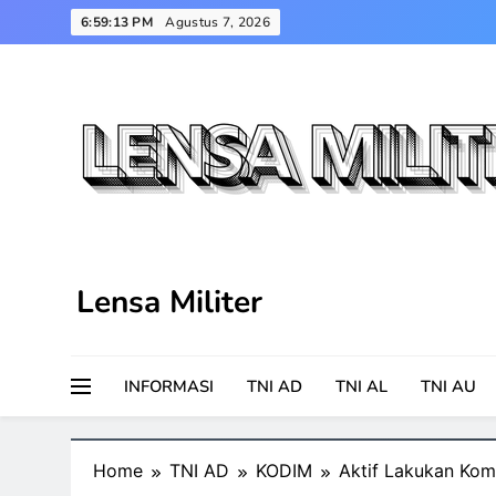
Skip
6:59:14 PM
Agustus 7, 2026
to
content
Lensa Militer
INFORMASI
TNI AD
TNI AL
TNI AU
Home
TNI AD
KODIM
Aktif Lakukan Ko