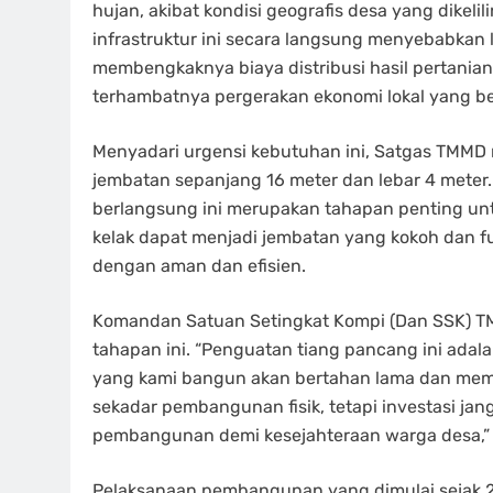
hujan, akibat kondisi geografis desa yang dikeli
infrastruktur ini secara langsung menyebabka
membengkaknya biaya distribusi hasil pertanian
terhambatnya pergerakan ekonomi lokal yang b
Menyadari urgensi kebutuhan ini, Satgas TMMD
jembatan sepanjang 16 meter dan lebar 4 mete
berlangsung ini merupakan tahapan penting unt
kelak dapat menjadi jembatan yang kokoh dan f
dengan aman dan efisien.
Komandan Satuan Setingkat Kompi (Dan SSK) T
tahapan ini. “Penguatan tiang pancang ini ada
yang kami bangun akan bertahan lama dan memb
sekadar pembangunan fisik, tetapi investasi j
pembangunan demi kesejahteraan warga desa,” 
Pelaksanaan pembangunan yang dimulai sejak 23