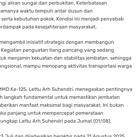
lingi aliran sungai dan perbukitan. Keterbatasan
n lamanya waktu tempuh antar dusun dan
 serta kebutuhan pokok. Kondisi ini menjadi penyebab
erdampak pada kesejahteraan masyarakat.
 mengambil inisiatif strategis dengan membangun
r. Kegiatan penguatan tiang pancang yang sedang
uk menjamin kekuatan dan stabilitas jembatan, sehingga
ungsional, mampu menopang aktivitas transportasi warga
MMD Ke-125, Lettu Arh Suhendri, menegaskan pentingnya
lah langkah fundamental untuk memastikan jembatan
erikan manfaat maksimal bagi masyarakat. Ini bukan
angka panjang untuk mempercepat pemerataan
ungkap Lettu Arh Suhendri pada Jumat (01/08).
 Juli dan dijadwalkan berakhir pada 21 Agustus 2025