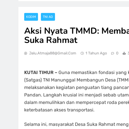
KODIM
TNI AD
Aksi Nyata TMMD: Memba
Suka Rahmat
Jalu.atmaja88@gmail.com
1 Tahun Ago
0
KUTAI TIMUR –
Guna memastikan fondasi yang k
(Satgas) TNI Manunggal Membangun Desa (TMMD)
melaksanakan kegiatan penguatan tiang pancan
Pandan. Langkah krusial ini menjadi sebab utam
dalam memulihkan dan mempercepat roda pere
keterbatasan akses transportasi.
Selama ini, masyarakat Desa Suka Rahmat mengh