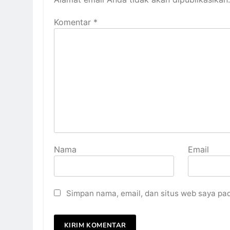
Komentar
*
Nama
Email
Simpan nama, email, dan situs web saya pa