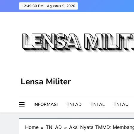
Skip
12:49:31 PM
Agustus 9, 2026
to
content
Lensa Militer
INFORMASI
TNI AD
TNI AL
TNI AU
Home
TNI AD
Aksi Nyata TMMD: Membang