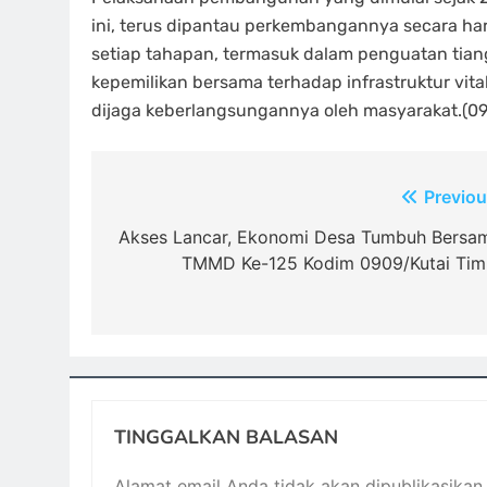
ini, terus dipantau perkembangannya secara hari
setiap tahapan, termasuk dalam penguatan tia
kepemilikan bersama terhadap infrastruktur vital
dijaga keberlangsungannya oleh masyarakat.(09
Navigasi
Previou
pos
Akses Lancar, Ekonomi Desa Tumbuh Bersa
TMMD Ke-125 Kodim 0909/Kutai Tim
TINGGALKAN BALASAN
Alamat email Anda tidak akan dipublikasikan.